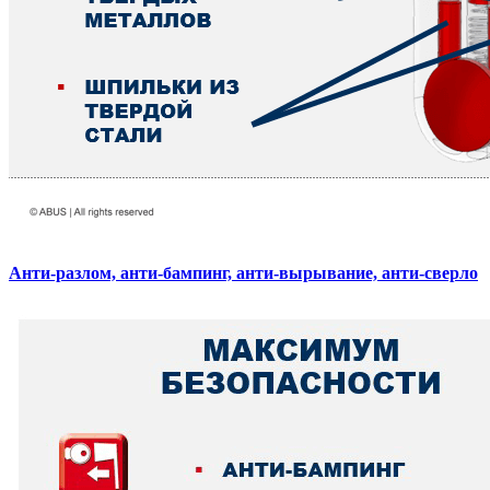
Анти-разлом, анти-бампинг, анти-вырывание, анти-сверло