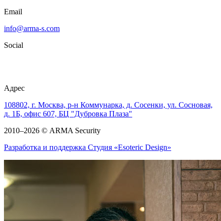
Email
info@arma-s.com
Social
Адрес
108802, г. Москва, р-н Коммунарка, д. Сосенки, ул. Сосновая,
д. 1Б, офис 607, БЦ "Дубровка Плаза"
2010–2026 © ARMA Security
Разработка и поддержка Студия «Esoteric Design»