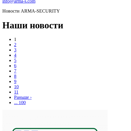
info@arma-s.com
Новости ARMA-SECURITY
Наши новости
1
2
3
4
5
6
7
8
9
10
11
Раньше ›
... 100